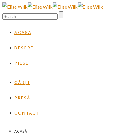
ACASĂ
DESPRE
PIESE
CĂRȚI
PRESĂ
CONTACT
ACASĂ